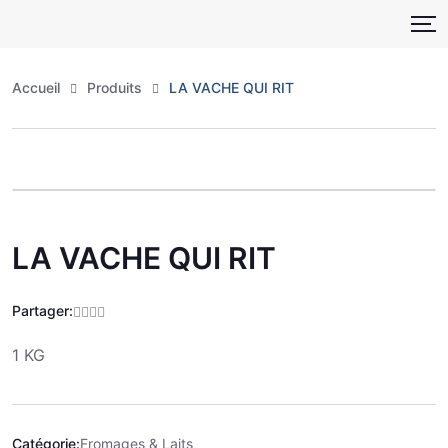
Skip
to
content
Accueil
Produits
LA VACHE QUI RIT
Zoo
LA VACHE QUI RIT
Partager:
1 KG
Catégorie:
Fromages & Laits