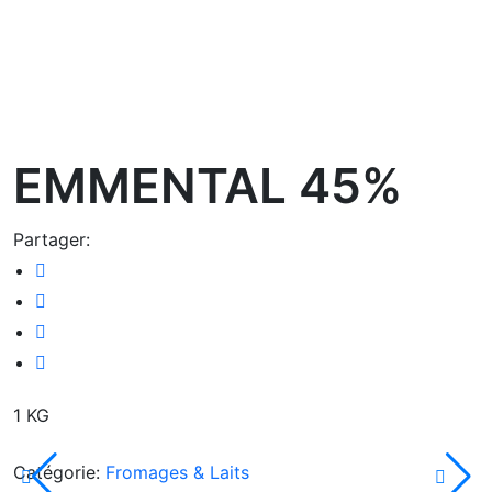
oom
EMMENTAL 45%
Partager:
1 KG
Catégorie:
Fromages & Laits