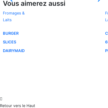
Vous aimerez aussi
Fromages &
F
Laits
L
BURGER
C
SLICES
6
DAIRYMAID
P
Retour vers le Haut