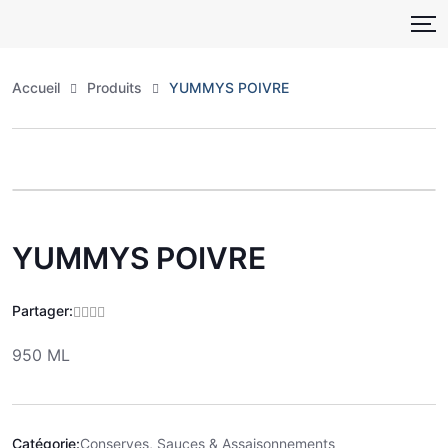
Skip
to
content
Accueil
Produits
YUMMYS POIVRE
Zoo
YUMMYS POIVRE
Partager:
950 ML
Catégorie:
Conserves, Sauces & Assaisonnements