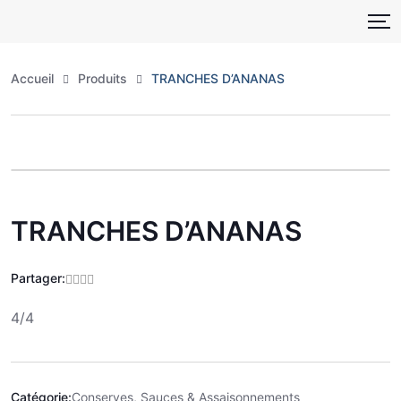
Skip
to
content
Accueil
Produits
TRANCHES D’ANANAS
Zoo
TRANCHES D’ANANAS
Partager:
4/4
Catégorie:
Conserves, Sauces & Assaisonnements