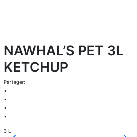
oom
NAWHAL’S PET 3L
KETCHUP
Partager:
3 L