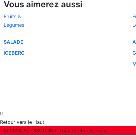
Vous aimerez aussi
Fruits &
F
Légumes
L
SALADE
A
ICEBERG
G
M
Retour vers le Haut
© 2024 AZ DISCOUNT. Tous droits réservés.