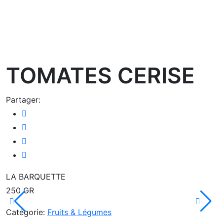
oom
TOMATES CERISE
Partager:
LA BARQUETTE
250 GR
Catégorie:
Fruits & Légumes