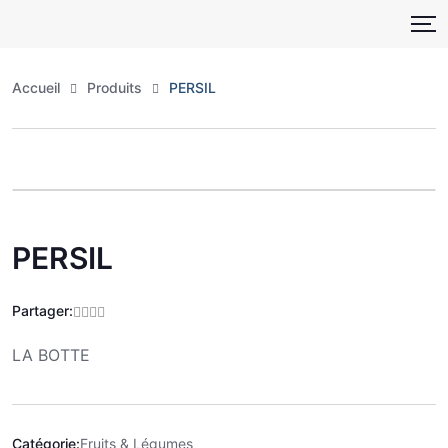
Skip
to
content
Accueil
Produits
PERSIL
Zoo
PERSIL
Partager:
LA BOTTE
Catégorie:
Fruits & Légumes