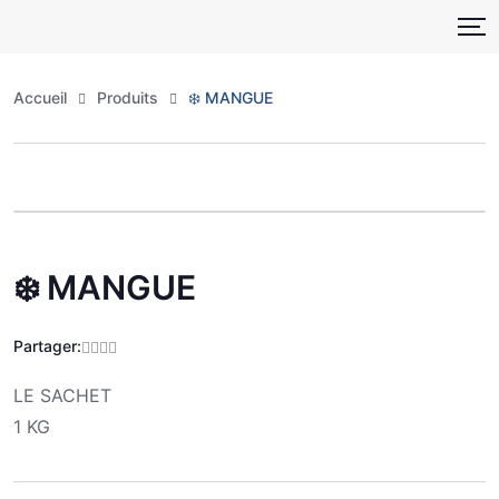
Skip
to
content
Accueil
Produits
❄️ MANGUE
Zoo
❄️ MANGUE
Partager:
LE SACHET
1 KG