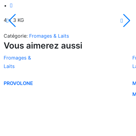
4 x 3 KG
Catégorie:
Fromages & Laits
Vous aimerez aussi
Fromages &
F
Laits
L
PROVOLONE
M
M