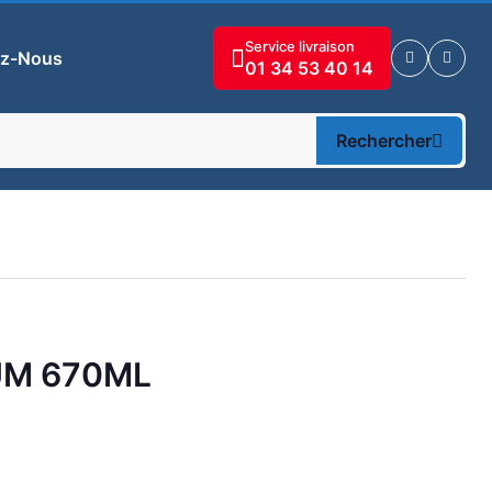
Service livraison
ez-Nous
01 34 53 40 14
Rechercher
UM 670ML