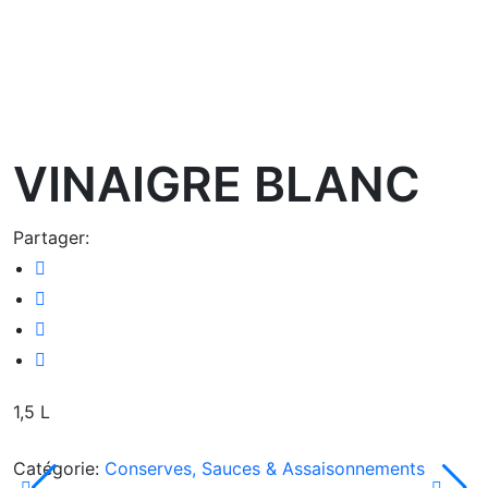
oom
VINAIGRE BLANC
Partager:
1,5 L
Catégorie:
Conserves, Sauces & Assaisonnements