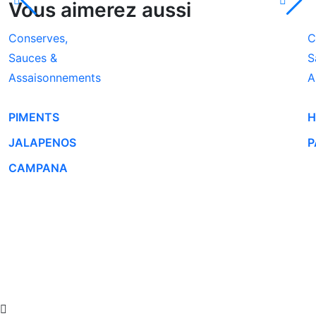
Vous aimerez aussi
Conserves,
C
Sauces &
S
Assaisonnements
A
PIMENTS
H
JALAPENOS
P
CAMPANA