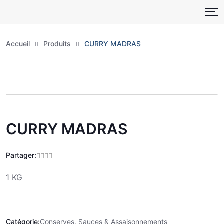
Skip
to
content
Accueil
Produits
CURRY MADRAS
Zoo
CURRY MADRAS
Partager:
1 KG
Catégorie:
Conserves, Sauces & Assaisonnements