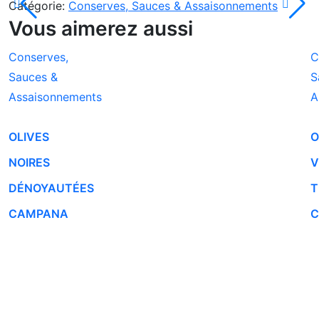
Catégorie:
Conserves, Sauces & Assaisonnements
Vous aimerez aussi
Conserves,
C
Sauces &
S
Assaisonnements
A
OLIVES
O
NOIRES
V
DÉNOYAUTÉES
T
CAMPANA
C