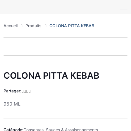
Skip
to
content
Accueil
Produits
COLONA PITTA KEBAB
Zoo
COLONA PITTA KEBAB
Partager:
950 ML
Catégorie:
Conserves, Sauces & Assaisonnements