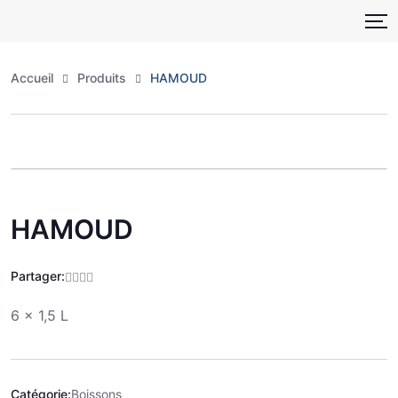
Skip
to
content
Accueil
Produits
HAMOUD
Zoo
HAMOUD
Partager:
6 x 1,5 L
Catégorie:
Boissons