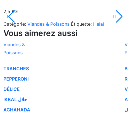
2,5 KG
Catégorie:
Viandes & Poissons
Étiquette:
Halal
Vous aimerez aussi
Viandes &
V
Poissons
P
TRANCHES
B
PEPPERONI
R
DÉLICE
V
IKBAL حلال
A
ACHAHADA