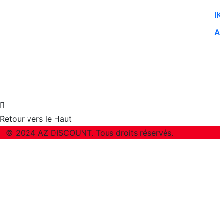
IK
A
Retour vers le Haut
© 2024 AZ DISCOUNT. Tous droits réservés.