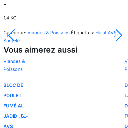
1,4 KG
Catégorie:
Viandes & Poissons
Étiquettes:
Halal AVS
,
Surgelé
Vous aimerez aussi
Viandes &
V
Poissons
P
BLOC DE
D
POULET
L
FUMÉ AL
D
JADID حلال
F
AVS
D