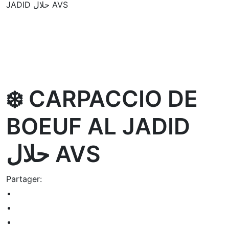
JADID حلال AVS
oom
❄️ CARPACCIO DE
BOEUF AL JADID
حلال AVS
Partager: