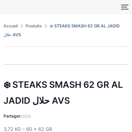
Skip
to
content
Accueil
Produits
❄️ STEAKS SMASH 62 GR AL JADID
حلال AVS
Zoo
❄️ STEAKS SMASH 62 GR AL
JADID حلال AVS
Partager:
3,72 KG – 60 x 62 GR