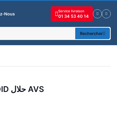
Service livraison
ez-Nous
01 34 53 40 14
Rechercher
❄️ STEAKS 90 GR AL JADID حلال AVS