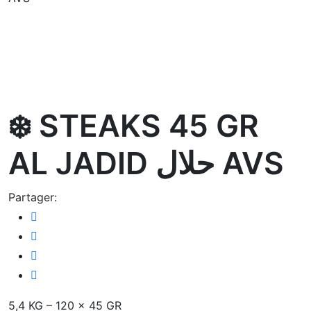
oom
❄️ STEAKS 45 GR
AL JADID حلال AVS
Partager:
5,4 KG – 120 x 45 GR