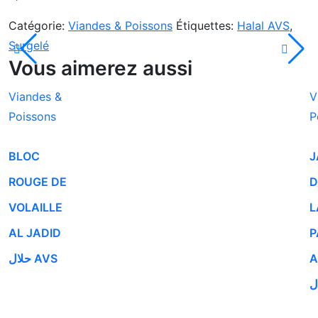
Catégorie:
Viandes & Poissons
Étiquettes:
Halal AVS
,
Surgelé
Vous aimerez aussi
Viandes &
V
Poissons
P
BLOC
J
ROUGE DE
D
VOLAILLE
L
AL JADID
P
حلال AVS
A