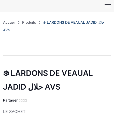
Skip
to
content
Accueil
Produits
❄️ LARDONS DE VEAUAL JADID حلال
AVS
Zoo
❄️ LARDONS DE VEAUAL
JADID حلال AVS
Partager:
LE SACHET