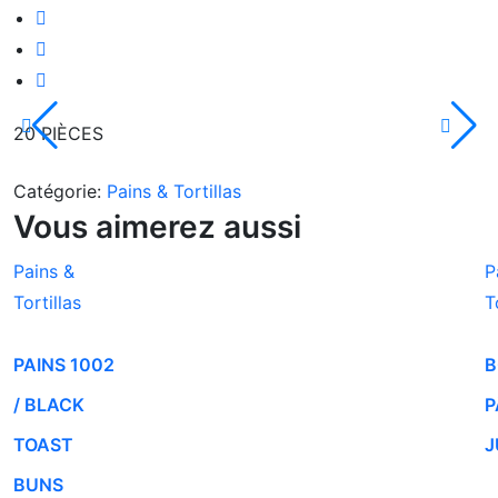
20 PIÈCES
Catégorie:
Pains & Tortillas
Vous aimerez aussi
Pains &
P
Tortillas
T
PAINS 1002
B
/ BLACK
P
TOAST
J
BUNS