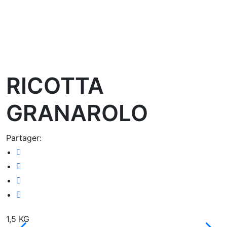
oom
RICOTTA
GRANAROLO
Partager:
1,5 KG