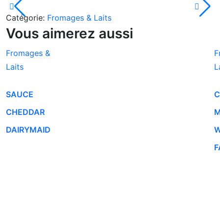
Catégorie:
Fromages & Laits
Vous aimerez aussi
Fromages &
F
Laits
L
SAUCE
C
CHEDDAR
M
DAIRYMAID
W
F