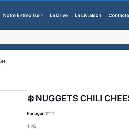
Notre Entreprise
Le Drive
La Livraison
Contact
TON
❄️ NUGGETS CHILI CH
Zoom
Partager:
1 KG