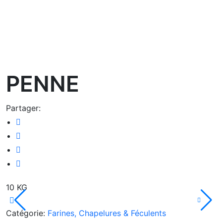
oom
PENNE
Partager:
10 KG
Catégorie:
Farines, Chapelures & Féculents