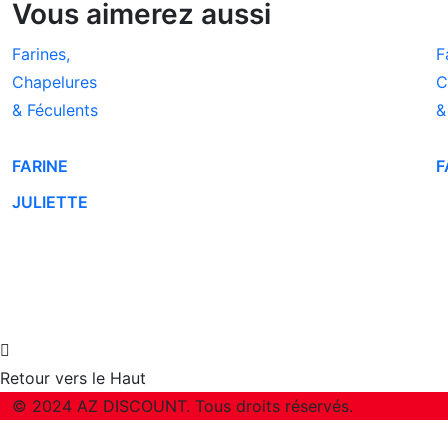
Vous aimerez aussi
Farines,
F
Chapelures
C
& Féculents
&
FARINE
F
JULIETTE
Retour vers le Haut
© 2024 AZ DISCOUNT. Tous droits réservés.