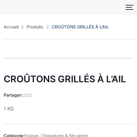
Skip
to
content
Accueil
Produits
CROÛTONS GRILLÉS À L’AIL
Zoo
CROÛTONS GRILLÉS À L’AIL
Partager:
1 KG
Catégorie:
Farines, Chapelures & Féculents