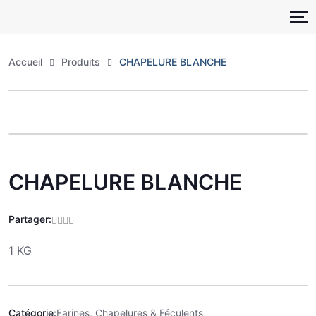
Skip
to
content
Accueil
Produits
CHAPELURE BLANCHE
Zoo
CHAPELURE BLANCHE
Partager:
1 KG
Catégorie:
Farines, Chapelures & Féculents