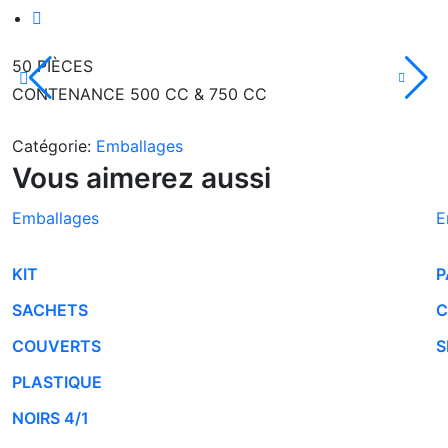
50 PIÈCES
CONTENANCE 500 CC & 750 CC
Catégorie:
Emballages
Vous aimerez aussi
Emballages
E
KIT
P
SACHETS
C
COUVERTS
S
PLASTIQUE
NOIRS 4/1