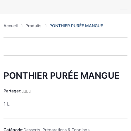
Skip
to
content
Accueil
Produits
PONTHIER PURÉE MANGUE
Zoo
PONTHIER PURÉE MANGUE
Partager:
1 L
Catégorie:
Desserts, Préparations & Toppings