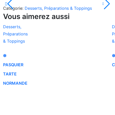
Catégorie:
Desserts, Préparations & Toppings
Vous aimerez aussi
Desserts,
D
Préparations
P
& Toppings
&
❄️
❄
PASQUIER
C
TARTE
NORMANDE