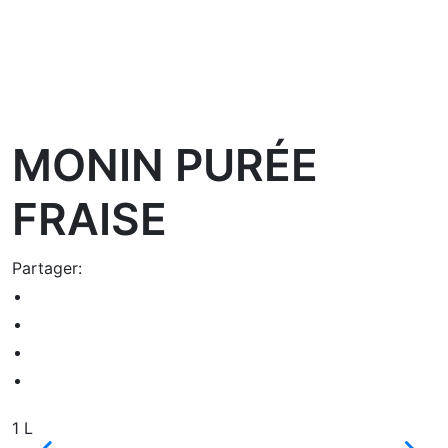
oom
MONIN PURÉE
FRAISE
Partager:
1 L