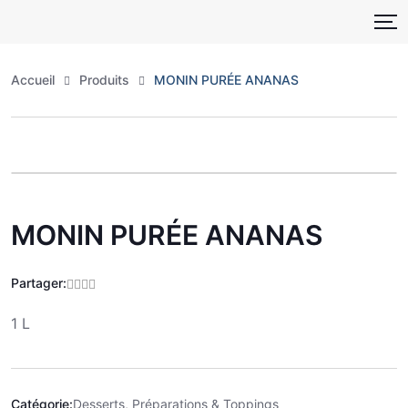
Skip
to
content
Accueil
Produits
MONIN PURÉE ANANAS
Zoo
MONIN PURÉE ANANAS
Partager:
1 L
Catégorie:
Desserts, Préparations & Toppings