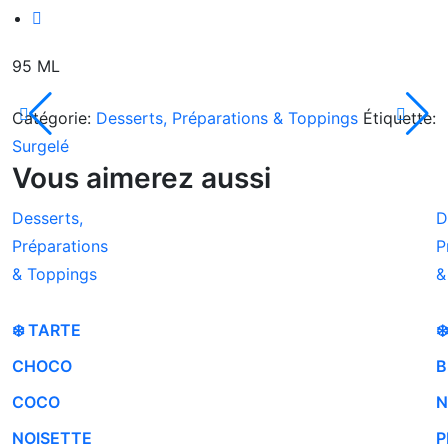
95 ML
Catégorie:
Desserts, Préparations & Toppings
Étiquette:
Surgelé
Vous aimerez aussi
Desserts,
D
Préparations
P
& Toppings
&
❄️ TARTE
❄️
CHOCO
B
COCO
N
NOISETTE
P