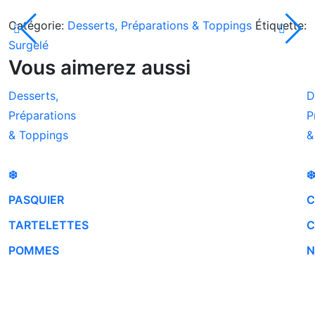
Catégorie:
Desserts, Préparations & Toppings
Étiquette:
Surgelé
Vous aimerez aussi
Desserts,
D
Préparations
P
& Toppings
&
❄️
❄
PASQUIER
C
TARTELETTES
C
POMMES
N