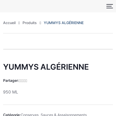
Skip
to
content
Accueil
Produits
YUMMYS ALGÉRIENNE
Zoo
YUMMYS ALGÉRIENNE
Partager:
950 ML
Catégorie:
Conserves, Sauces & Assaisonnements