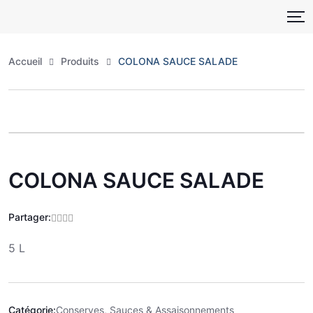
Skip
to
content
Accueil
Produits
COLONA SAUCE SALADE
Zoo
COLONA SAUCE SALADE
Partager:
5 L
Catégorie:
Conserves, Sauces & Assaisonnements