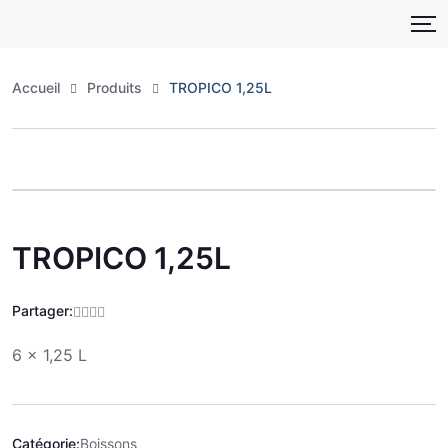
Skip
to
content
Accueil
Produits
TROPICO 1,25L
Zoo
TROPICO 1,25L
Partager:
6 x 1,25 L
Catégorie:
Boissons