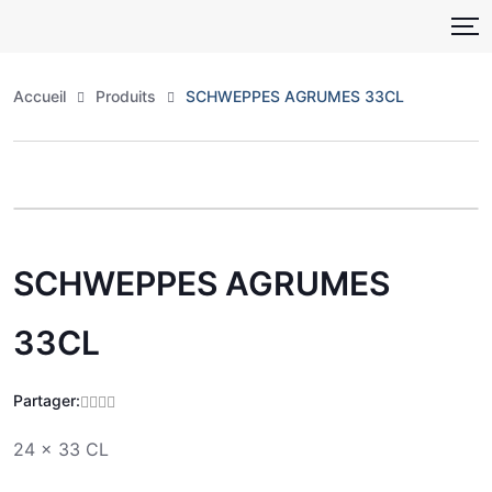
Skip
to
content
Accueil
Produits
SCHWEPPES AGRUMES 33CL
Zoo
SCHWEPPES AGRUMES
33CL
Partager:
24 x 33 CL