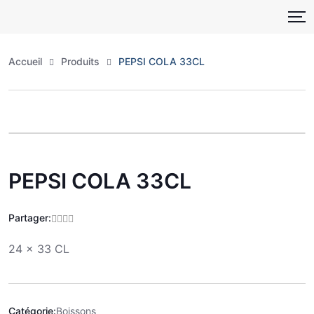
Skip
to
content
Accueil
Produits
PEPSI COLA 33CL
Zoo
PEPSI COLA 33CL
Partager:
24 x 33 CL
Catégorie:
Boissons