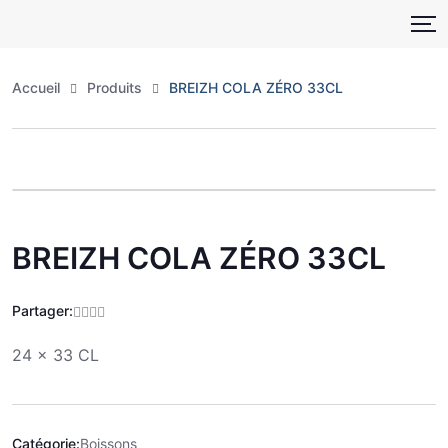
Skip
to
content
Accueil
Produits
BREIZH COLA ZÉRO 33CL
Zoo
BREIZH COLA ZÉRO 33CL
Partager:
24 x 33 CL
Catégorie:
Boissons