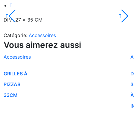
DIM. 27 x 35 CM
Catégorie:
Accessoires
Vous aimerez aussi
Accessoires
A
GRILLES À
D
PIZZAS
3
33CM
À
I